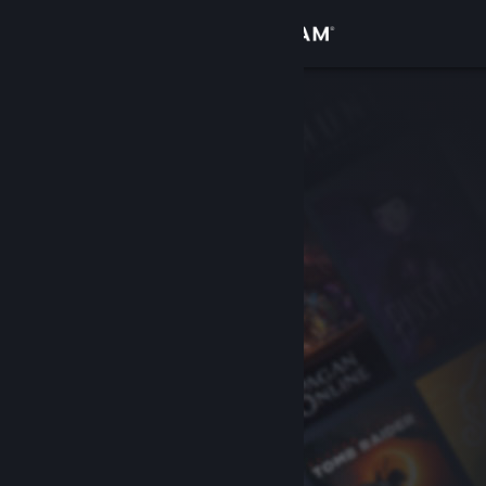
Login
Toko
Komunitas
Tentang
Bantuan
Ubah bahasa
Dapatkan Aplikasi Seluler Steam
Lihat situs web desktop