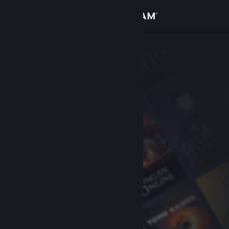
Login
Toko
Komunitas
Tentang
Bantuan
Ubah bahasa
Dapatkan Aplikasi Seluler Steam
Lihat situs web desktop