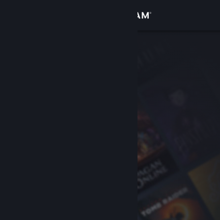
Login
Toko
Komunitas
Tentang
Bantuan
Ubah bahasa
Dapatkan Aplikasi Seluler Steam
Lihat situs web desktop