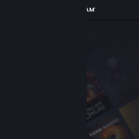
Login
Toko
Komunitas
Tentang
Bantuan
Ubah bahasa
Dapatkan Aplikasi Seluler Steam
Lihat situs web desktop