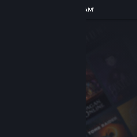
Login
Toko
Komunitas
Tentang
Bantuan
Ubah bahasa
Dapatkan Aplikasi Seluler Steam
Lihat situs web desktop