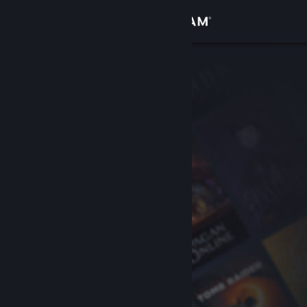
Login
Toko
Komunitas
Tentang
Bantuan
Ubah bahasa
Dapatkan Aplikasi Seluler Steam
Lihat situs web desktop