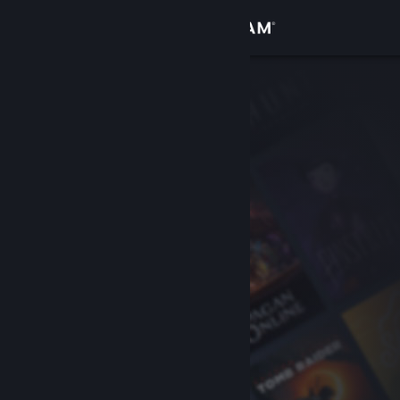
Login
Toko
Komunitas
Tentang
Bantuan
Ubah bahasa
Dapatkan Aplikasi Seluler Steam
Lihat situs web desktop