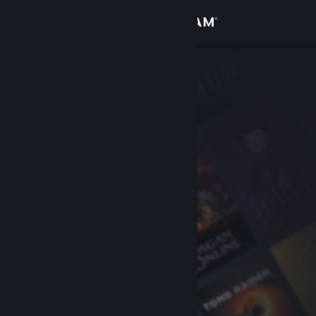
Login
Toko
Komunitas
Tentang
Bantuan
Ubah bahasa
Dapatkan Aplikasi Seluler Steam
Lihat situs web desktop