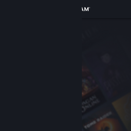
Login
Toko
Komunitas
Tentang
Bantuan
Ubah bahasa
Dapatkan Aplikasi Seluler Steam
Lihat situs web desktop