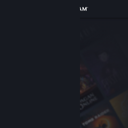
Login
Toko
Komunitas
Tentang
Bantuan
Ubah bahasa
Dapatkan Aplikasi Seluler Steam
Lihat situs web desktop