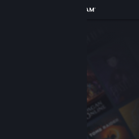
Login
Toko
Komunitas
Tentang
Bantuan
Ubah bahasa
Dapatkan Aplikasi Seluler Steam
Lihat situs web desktop