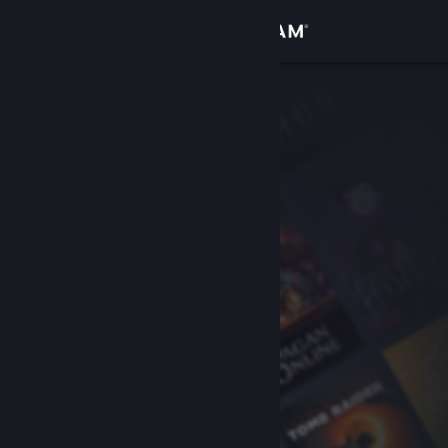
Login
Toko
Komunitas
Tentang
Bantuan
Ubah bahasa
Dapatkan Aplikasi Seluler Steam
Lihat situs web desktop