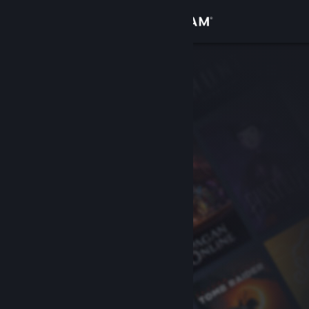
Login
Toko
Komunitas
Tentang
Bantuan
Ubah bahasa
Dapatkan Aplikasi Seluler Steam
Lihat situs web desktop