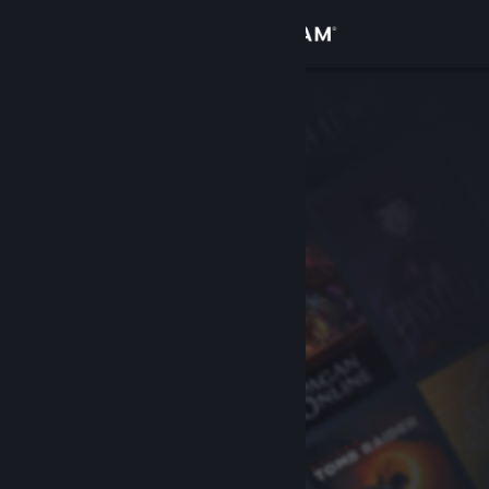
Login
Toko
Komunitas
Tentang
Bantuan
Ubah bahasa
Dapatkan Aplikasi Seluler Steam
Lihat situs web desktop