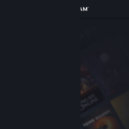
Login
Toko
Komunitas
Tentang
Bantuan
Ubah bahasa
Dapatkan Aplikasi Seluler Steam
Lihat situs web desktop