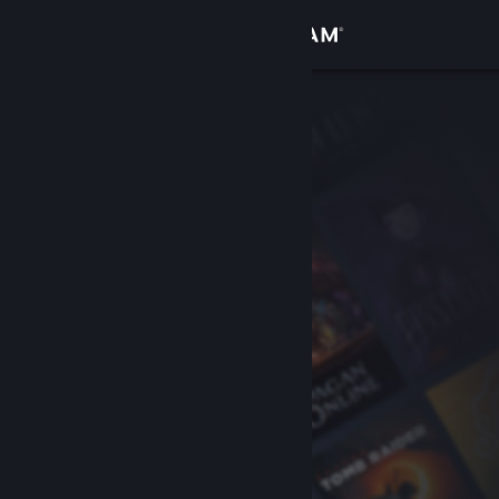
Login
Toko
Komunitas
Tentang
Bantuan
Ubah bahasa
Dapatkan Aplikasi Seluler Steam
Lihat situs web desktop