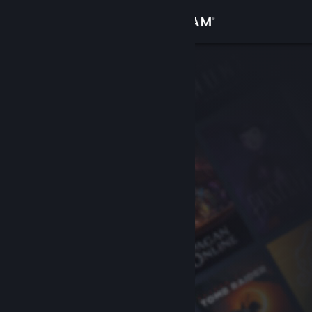
Login
Toko
Komunitas
Tentang
Bantuan
Ubah bahasa
Dapatkan Aplikasi Seluler Steam
Lihat situs web desktop