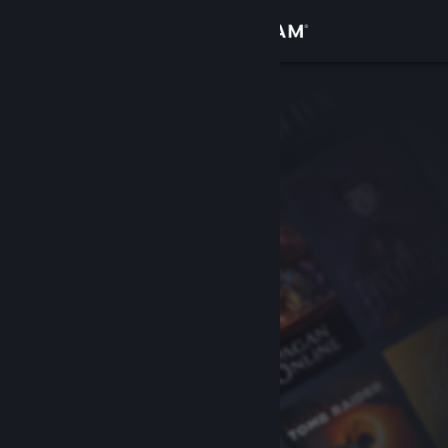
Login
Toko
Komunitas
Tentang
Bantuan
Ubah bahasa
Dapatkan Aplikasi Seluler Steam
Lihat situs web desktop