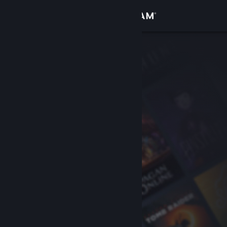
Login
Toko
Komunitas
Tentang
Bantuan
Ubah bahasa
Dapatkan Aplikasi Seluler Steam
Lihat situs web desktop