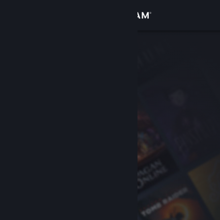
Login
Toko
Komunitas
Tentang
Bantuan
Ubah bahasa
Dapatkan Aplikasi Seluler Steam
Lihat situs web desktop