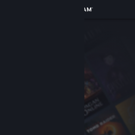
Login
Toko
Komunitas
Tentang
Bantuan
Ubah bahasa
Dapatkan Aplikasi Seluler Steam
Lihat situs web desktop