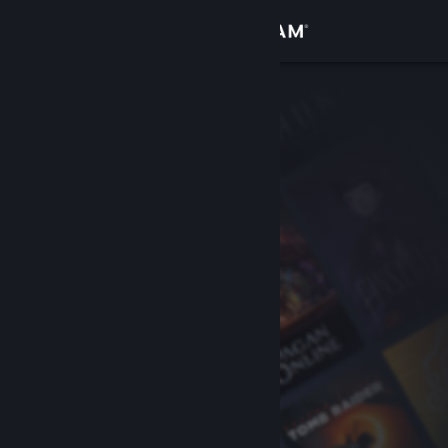
Login
Toko
Komunitas
Tentang
Bantuan
Ubah bahasa
Dapatkan Aplikasi Seluler Steam
Lihat situs web desktop