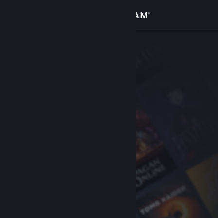
Login
Toko
Komunitas
Tentang
Bantuan
Ubah bahasa
Dapatkan Aplikasi Seluler Steam
Lihat situs web desktop