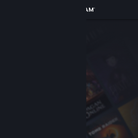
Login
Toko
Komunitas
Tentang
Bantuan
Ubah bahasa
Dapatkan Aplikasi Seluler Steam
Lihat situs web desktop