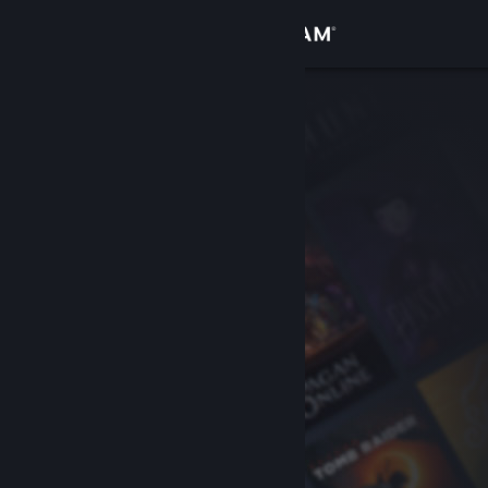
Login
Toko
Komunitas
Tentang
Bantuan
Ubah bahasa
Dapatkan Aplikasi Seluler Steam
Lihat situs web desktop