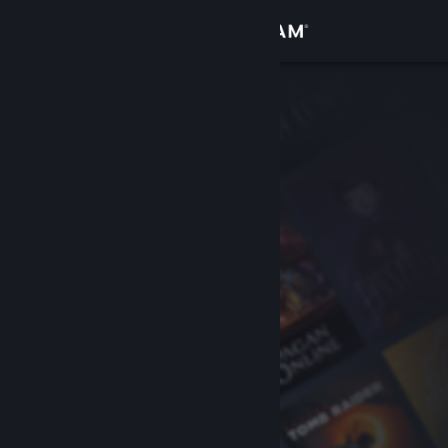
Login
Toko
Komunitas
Tentang
Bantuan
Ubah bahasa
Dapatkan Aplikasi Seluler Steam
Lihat situs web desktop