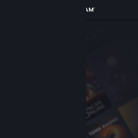
Login
Toko
Komunitas
Tentang
Bantuan
Ubah bahasa
Dapatkan Aplikasi Seluler Steam
Lihat situs web desktop