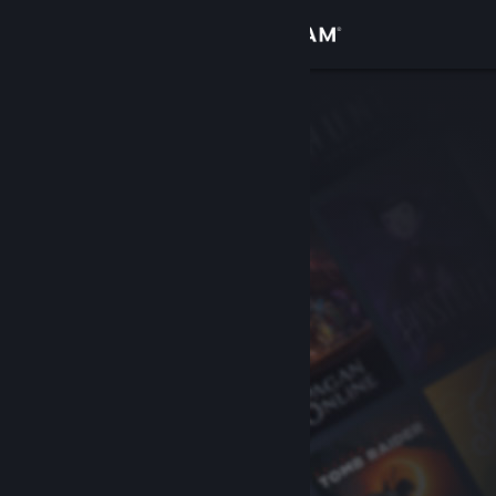
Login
Toko
Komunitas
Tentang
Bantuan
Ubah bahasa
Dapatkan Aplikasi Seluler Steam
Lihat situs web desktop