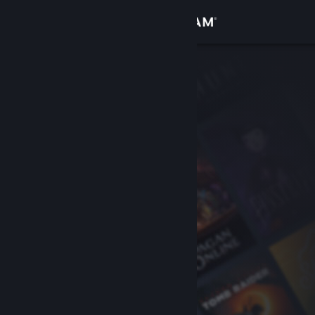
Login
Toko
Komunitas
Tentang
Bantuan
Ubah bahasa
Dapatkan Aplikasi Seluler Steam
Lihat situs web desktop