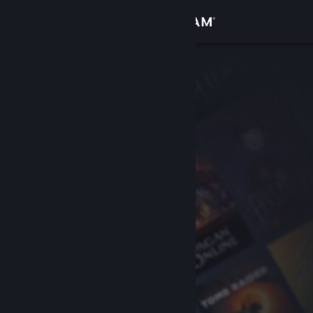
Login
Toko
Komunitas
Tentang
Bantuan
Ubah bahasa
Dapatkan Aplikasi Seluler Steam
Lihat situs web desktop