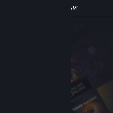
Login
Toko
Komunitas
Tentang
Bantuan
Ubah bahasa
Dapatkan Aplikasi Seluler Steam
Lihat situs web desktop