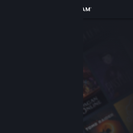
Login
Toko
Komunitas
Tentang
Bantuan
Ubah bahasa
Dapatkan Aplikasi Seluler Steam
Lihat situs web desktop