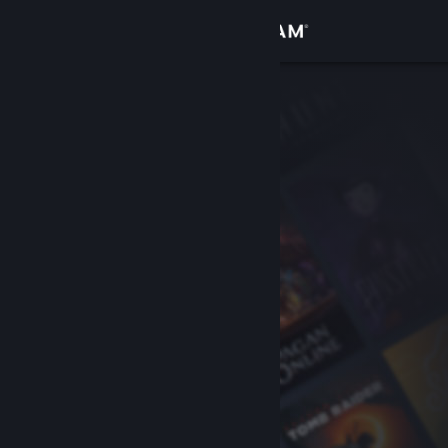
Login
Toko
Komunitas
Tentang
Bantuan
Ubah bahasa
Dapatkan Aplikasi Seluler Steam
Lihat situs web desktop