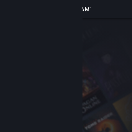
Login
Toko
Komunitas
Tentang
Bantuan
Ubah bahasa
Dapatkan Aplikasi Seluler Steam
Lihat situs web desktop