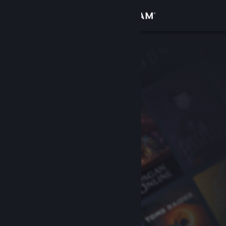
Login
Toko
Komunitas
Tentang
Bantuan
Ubah bahasa
Dapatkan Aplikasi Seluler Steam
Lihat situs web desktop