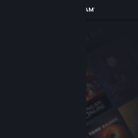
Login
Toko
Komunitas
Tentang
Bantuan
Ubah bahasa
Dapatkan Aplikasi Seluler Steam
Lihat situs web desktop