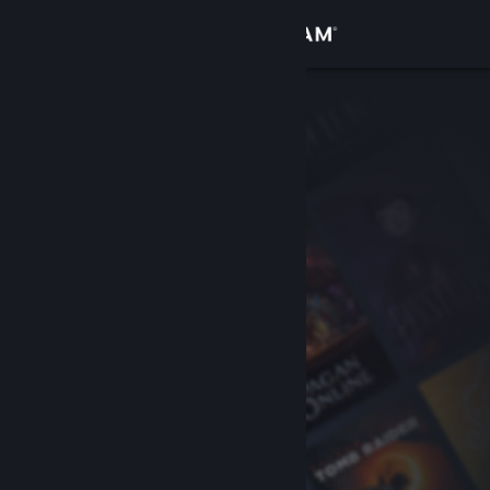
Login
Toko
Komunitas
Tentang
Bantuan
Ubah bahasa
Dapatkan Aplikasi Seluler Steam
Lihat situs web desktop