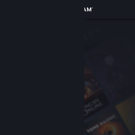
Login
Toko
Komunitas
Tentang
Bantuan
Ubah bahasa
Dapatkan Aplikasi Seluler Steam
Lihat situs web desktop