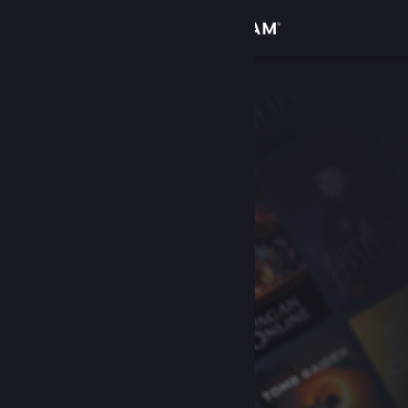
Login
Toko
Komunitas
Tentang
Bantuan
Ubah bahasa
Dapatkan Aplikasi Seluler Steam
Lihat situs web desktop