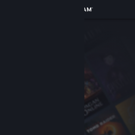
Login
Toko
Komunitas
Tentang
Bantuan
Ubah bahasa
Dapatkan Aplikasi Seluler Steam
Lihat situs web desktop