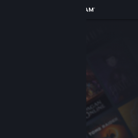
Login
Toko
Komunitas
Tentang
Bantuan
Ubah bahasa
Dapatkan Aplikasi Seluler Steam
Lihat situs web desktop