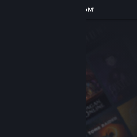
Login
Toko
Komunitas
Tentang
Bantuan
Ubah bahasa
Dapatkan Aplikasi Seluler Steam
Lihat situs web desktop