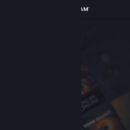
Login
Toko
Komunitas
Tentang
Bantuan
Ubah bahasa
Dapatkan Aplikasi Seluler Steam
Lihat situs web desktop