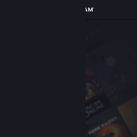
Login
Toko
Komunitas
Tentang
Bantuan
Ubah bahasa
Dapatkan Aplikasi Seluler Steam
Lihat situs web desktop