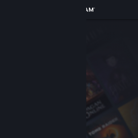
Login
Toko
Komunitas
Tentang
Bantuan
Ubah bahasa
Dapatkan Aplikasi Seluler Steam
Lihat situs web desktop