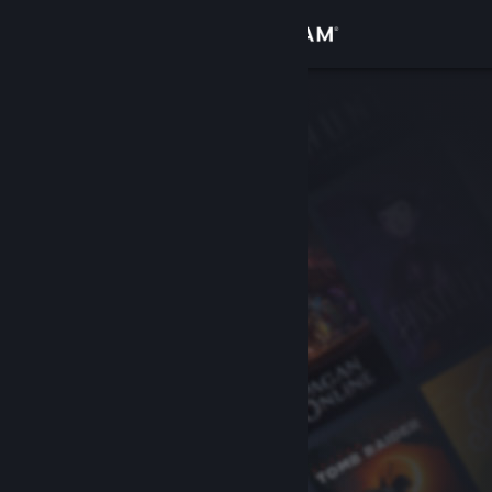
Login
Toko
Komunitas
Tentang
Bantuan
Ubah bahasa
Dapatkan Aplikasi Seluler Steam
Lihat situs web desktop