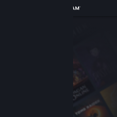
Login
Toko
Komunitas
Tentang
Bantuan
Ubah bahasa
Dapatkan Aplikasi Seluler Steam
Lihat situs web desktop