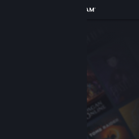
Login
Toko
Komunitas
Tentang
Bantuan
Ubah bahasa
Dapatkan Aplikasi Seluler Steam
Lihat situs web desktop