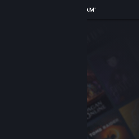
Login
Toko
Komunitas
Tentang
Bantuan
Ubah bahasa
Dapatkan Aplikasi Seluler Steam
Lihat situs web desktop