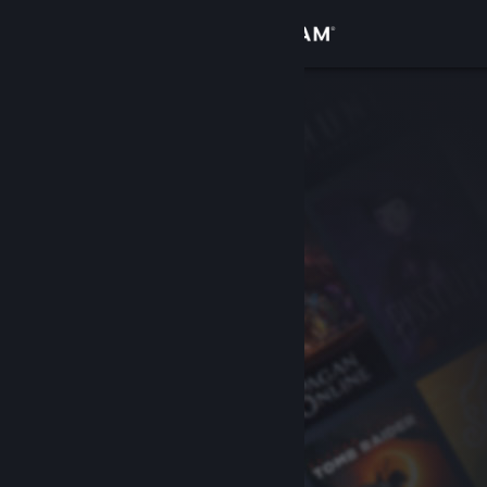
Login
Toko
Komunitas
Tentang
Bantuan
Ubah bahasa
Dapatkan Aplikasi Seluler Steam
Lihat situs web desktop